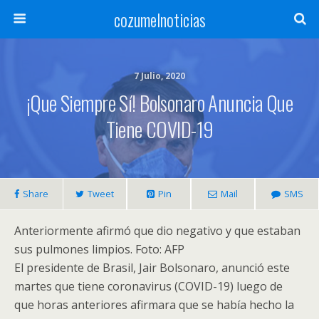
cozumelnoticias
7 Julio, 2020
¡Que Siempre Sí! Bolsonaro Anuncia Que
Tiene COVID-19
Share
Tweet
Pin
Mail
SMS
Anteriormente afirmó que dio negativo y que estaban
sus pulmones limpios. Foto: AFP
El presidente de Brasil, Jair Bolsonaro, anunció este
martes que tiene coronavirus (COVID-19) luego de
que horas anteriores afirmara que se había hecho la