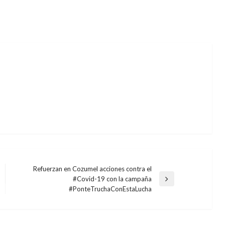
Refuerzan en Cozumel acciones contra el
#Covid-19 con la campaña
Entrada
#PonteTruchaConEstaLucha
siguiente