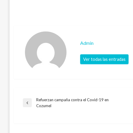
Admin
Ver todas las entradas
Refuerzan campaña contra el Covid-19 en
Navegación
Entrada
Cozumel
anterior
de