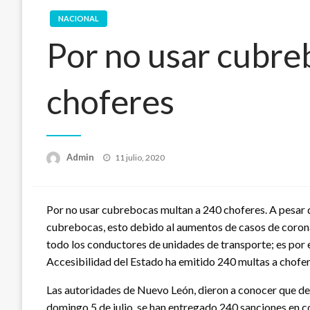
NACIONAL
Por no usar cubre
choferes
Publicado
Admin
11 julio, 2020
en
Por no usar cubrebocas multan a 240 choferes. A pesar 
cubrebocas, esto debido al aumentos de casos de coron
todo los conductores de unidades de transporte; es por e
Accesibilidad del Estado ha emitido 240 multas a chofer
Las autoridades de Nuevo León, dieron a conocer que des
domingo 5 de julio, se han entregado 240 sanciones en co