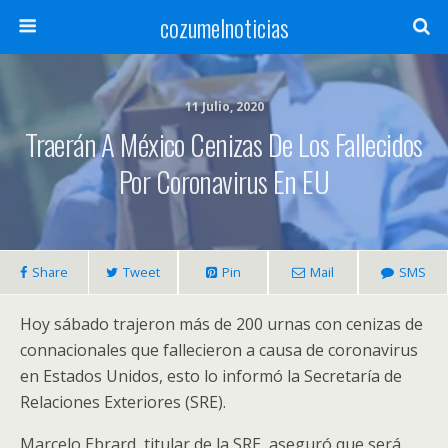
cozumelnoticias
11 Julio, 2020
Traerán A México Cenizas De Los Fallecidos
Por Coronavirus En EU
Share
Tweet
Pin
Mail
SMS
Hoy sábado trajeron más de 200 urnas con cenizas de
connacionales que fallecieron a causa de coronavirus
en Estados Unidos, esto lo informó la Secretaría de
Relaciones Exteriores (SRE).
Marcelo Ebrard, titular de la SRE, aseguró que será