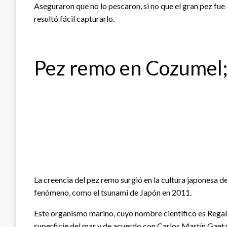
Aseguraron que no lo pescaron, si no que el gran pez fue
resultó fácil capturarlo.
Pez remo en Cozumel;
La creencia del pez remo surgió en la cultura japonesa d
fenómeno, como el tsunami de Japón en 2011.
Este organismo marino, cuyo nombre científico es Regale
superficie del mar y de acuerdo con Carlos Martín Gaeta