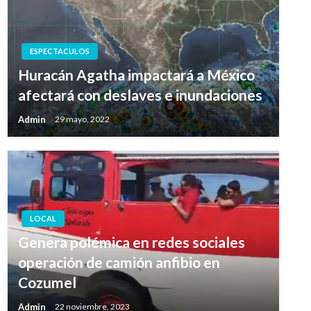
ESPECTACULOS
Huracán Agatha impactará a México
afectará con deslaves e inundaciones
Admin
29 mayo, 2022
LOCAL
Genera polémica en redes sociales
operación de camión anfibio en
Cozumel
Admin
22 noviembre, 2023