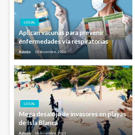
LOCAL
Aplican vacunas para prevenir
enfermedades vía respiratorias
Admin
10 diciembre, 2023
LOCAL
Mega desalojo de invasores en playas
de Isla Blanca
Admin
18 diciembre, 2021