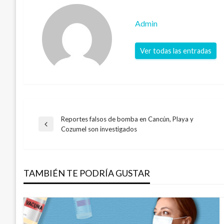
Admin
Ver todas las entradas
Reportes falsos de bomba en Cancún, Playa y
Navegación
Entrada
Cozumel son investigados
anterior
de
TAMBIÉN TE PODRÍA GUSTAR
entradas