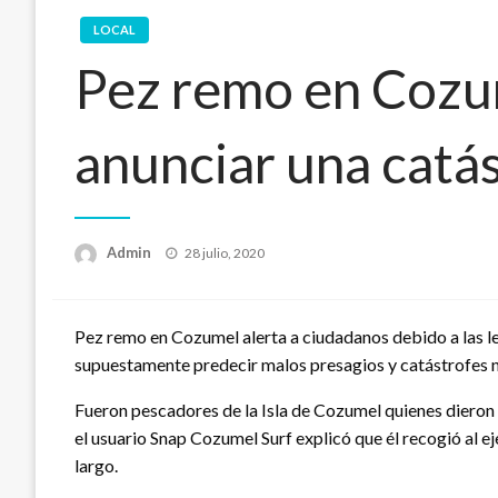
LOCAL
Pez remo en Cozum
anunciar una catás
Publicado
Admin
28 julio, 2020
en
Pez remo en Cozumel alerta a ciudadanos debido a las le
supuestamente predecir malos presagios y catástrofes n
Fueron pescadores de la Isla de Cozumel quienes dieron c
el usuario Snap Cozumel Surf explicó que él recogió al e
largo.