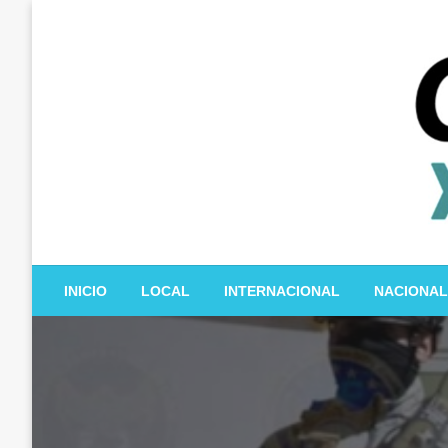
Salta
al
contenido
INICIO
LOCAL
INTERNACIONAL
NACIONAL