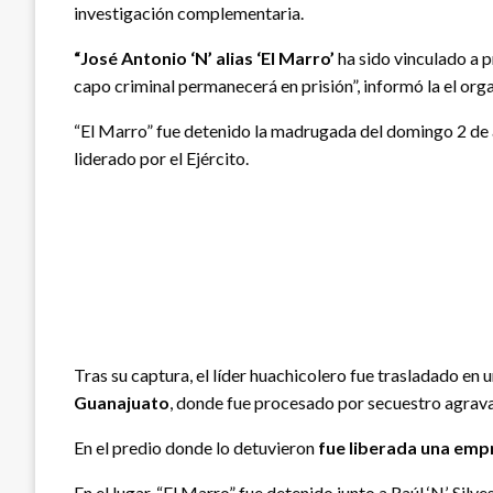
investigación complementaria.
“José Antonio ‘N’ alias ‘El Marro’
ha sido vinculado a p
capo criminal permanecerá en prisión”, informó la el orga
“El Marro” fue detenido la madrugada del domingo 2 de 
liderado por el Ejército.
Tras su captura, el líder huachicolero fue trasladado en u
Guanajuato
, donde fue procesado por secuestro agravad
En el predio donde lo detuvieron
fue liberada una emp
En el lugar, “El Marro” fue detenido junto a Raúl ‘N’, Silves