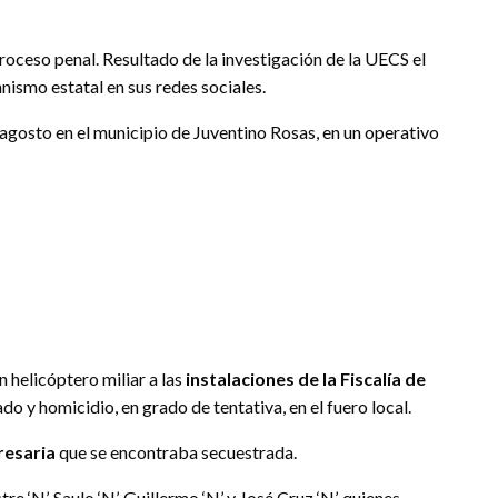
roceso penal. Resultado de la investigación de la UECS el
nismo estatal en sus redes sociales.
agosto en el municipio de Juventino Rosas, en un operativo
n helicóptero miliar a las
instalaciones de la Fiscalía de
o y homicidio, en grado de tentativa, en el fuero local.
resaria
que se encontraba secuestrada.
tre ‘N’, Saulo ‘N’, Guillermo ‘N’ y José Cruz ‘N’, quienes