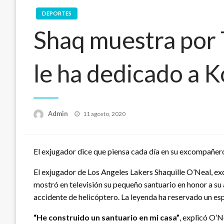
DEPORTES
Shaq muestra por 
le ha dedicado a K
Publicado
Admin
11 agosto, 2020
en
El exjugador dice que piensa cada día en su excompañero
El exjugador de Los Angeles Lakers Shaquille O’Neal, e
mostró en televisión su pequeño santuario en honor a su 
accidente de helicóptero. La leyenda ha reservado un esp
“He construido un santuario en mi casa”
, explicó O’