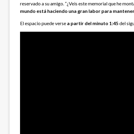
reservado a su amigo. “¿Veis este memorial que he mont
mundo está haciendo una gran labor para mantener
El espacio puede verse
a partir del minuto 1:45
del sig