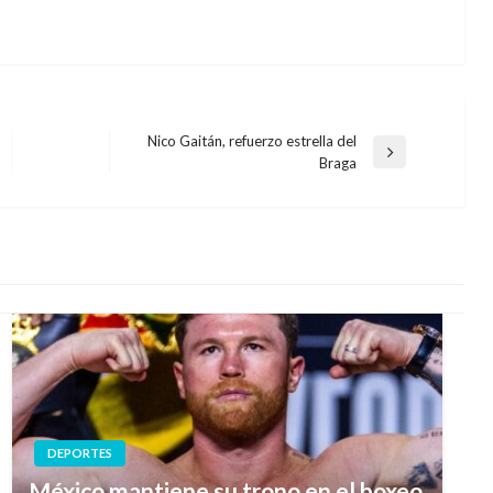
Nico Gaitán, refuerzo estrella del
Entrada
Braga
siguiente
DEPORTES
México mantiene su trono en el boxeo