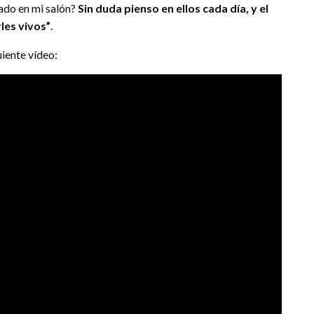
ado en mi salón?
Sin duda pienso en ellos cada día, y el
les vivos”
.
uiente vídeo: