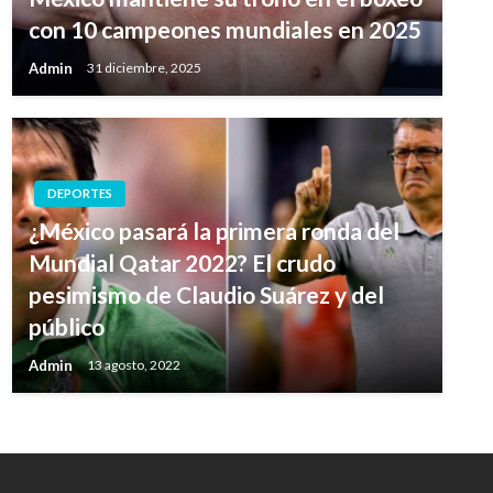
con 10 campeones mundiales en 2025
Admin
31 diciembre, 2025
DEPORTES
¿México pasará la primera ronda del
Mundial Qatar 2022? El crudo
pesimismo de Claudio Suárez y del
público
Admin
13 agosto, 2022