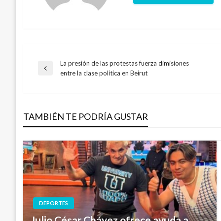
La presión de las protestas fuerza dimisiones
Navegación
Entrada
entre la clase política en Beirut
anterior
de
TAMBIÉN TE PODRÍA GUSTAR
entradas
DEPORTES
Julio César Chávez ofrece ayuda a