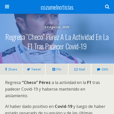
cozumelnoticias
14 Agosto, 2020
Regresa “Checo” Pérez A La Actividad En La
F1 Tras Padecer Covid-19
Share
Tweet
Pin
Mail
SMS
Regresa
“Checo” Pérez
a la actividad en la
F1
tras
padecer Covid-19 y haberse mantenido en
aislamiento.
Al haber dado positivo en
Covid-19
y luego de haber
estado separado de su equipo y de las últimas