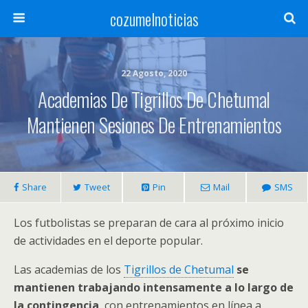
cozumelnoticias
22 Agosto, 2020
Academias De Tigrillos De Chetumal
Mantienen Sesiones De Entrenamientos
Share
Tweet
Pin
Mail
SMS
Los futbolistas se preparan de cara al próximo inicio
de actividades en el deporte popular.
Las academias de los
Tigrillos de Chetumal
se
mantienen trabajando intensamente a lo largo de
la contingencia
, con entrenamientos en línea a