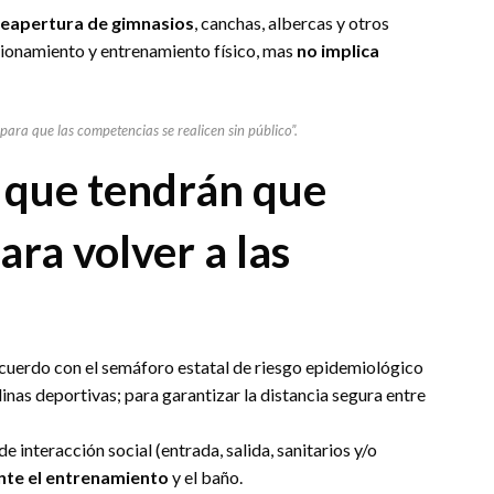
a reapertura de gimnasios
, canchas, albercas y otros
cionamiento y entrenamiento físico, mas
no implica
 para que las competencias se realicen sin público”.
s que tendrán que
ara volver a las
acuerdo con el semáforo estatal de riesgo epidemiológico
linas deportivas; para garantizar la distancia segura entre
e interacción social (entrada, salida, sanitarios y/o
nte el entrenamiento
y el baño.