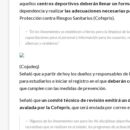
aquellos
centros deportivos deberán llenar un form
dependencia y realizar
las adecuaciones necesarias par
Protección contra Riesgos Sanitarios (Cofepris).
“En los lineamientos se establecen criterios para la limpieza de l
capacitaciones para el personal e información para los usuarios, res
albercas y vestidores”.
(Cojudeq)
Señaló que a partir de hoy los dueños y responsables de
para estudiarlos e iniciar el registro en el que
deberán c
que cumplen con las medidas de prevención.
Señaló que
un comité técnico de revisión emitirá un
avalada por la Cofepris
, que será enviada por correo e
“Algunos de los lineamientos son para las 46 disciplinas deportiva
recreativas que se realizan en el estado, los programas de activació