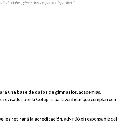
ada de clubes, gimnasios y espacios deportivos”.
ará una base de datos de gimnasio
s, academias,
r revisados por la Cofepris para verificar que cumplan con
 les retirará la acreditación
, advirtió el responsable del