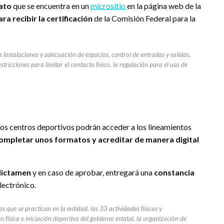
ato
que se encuentra en un
micrositio
en la página web de la
a recibir la certificación
de la Comisión Federal para la
as instalaciones y adecuación de espacios, control de entradas y salidas,
tricciones para limitar el contacto físico, la regulación para el uso de
 los centros deportivos podrán acceder a los lineamientos
ompletar unos formatos y acreditar de manera digital
 dictamen
y en caso de aprobar, entregará una
constancia
lectrónico.
s que se practican en la entidad, las 33 actividades físicas y
n física e iniciación deportiva del gobierno estatal, la organización de