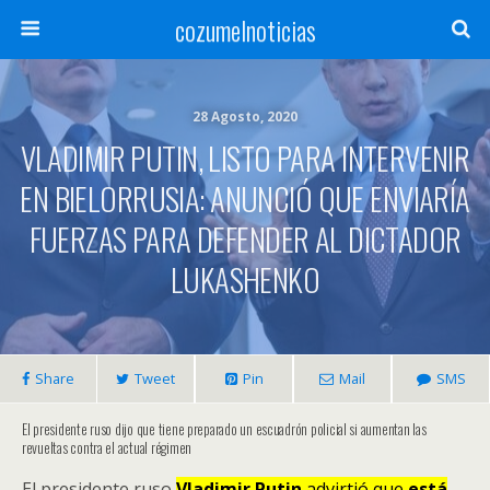
cozumelnoticias
28 Agosto, 2020
VLADIMIR PUTIN, LISTO PARA INTERVENIR
EN BIELORRUSIA: ANUNCIÓ QUE ENVIARÍA
FUERZAS PARA DEFENDER AL DICTADOR
LUKASHENKO
Share
Tweet
Pin
Mail
SMS
El presidente ruso dijo que tiene preparado un escuadrón policial si aumentan las
revueltas contra el actual régimen
El presidente ruso
Vladimir
Putin
advirtió que
está