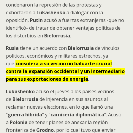
condenaron la represión de las protestas y
exhortaron a
Lukashenko
a dialogar con la
oposición,
Putin
acusó a fuerzas extranjeras -que no
identificó- de tratar de obtener ventajas políticas de
los disturbios en
Bielorrusia
.
Rusia
tiene un acuerdo con
Bielorrusia
de vínculos
políticos, económicos y militares estrechos, ya
que
considera a su vecino un baluarte crucial
contra la expansión occidental y un intermediario
para sus exportaciones de energía
.
Lukashenko
acusó el jueves a los países vecinos
de
Bielorrusia
de injerencia en sus asuntos al
reclamar nuevas elecciones, en lo que llamó una
“
guerra
híbrida
” y “
carnicería
diplomática
”. Acusó
a
Polonia
de tener planes de anexar la región
fronteriza de
Grodno
, por lo cual tuvo que enviar