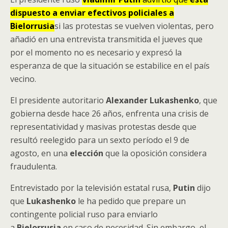
dispuesto a enviar efectivos policiales a
Bielorrusia
si las protestas se vuelven violentas, pero
añadió en una entrevista transmitida el jueves que
por el momento no es necesario y expresó la
esperanza de que la situación se estabilice en el país
vecino.
El presidente autoritario
Alexander
Lukashenko
, que
gobierna desde hace 26 años, enfrenta una crisis de
representatividad y masivas protestas desde que
resultó reelegido para un sexto período el 9 de
agosto, en una
elección
que la oposición considera
fraudulenta.
Entrevistado por la televisión estatal rusa,
Putin
dijo
que
Lukashenko
le ha pedido que prepare un
contingente policial ruso para enviarlo
a
Bielorrusia
en caso de necesidad. Sin embargo, el