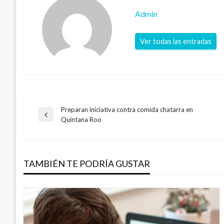
Admin
Ver todas las entradas
Preparan iniciativa contra comida chatarra en
Navegación
Entrada
Quintana Roo
anterior
de
TAMBIÉN TE PODRÍA GUSTAR
entradas