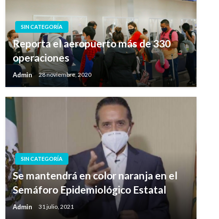
SIN CATEGORÍA
Reporta el aeropuerto más de 330
operaciones
Admin
28 noviembre, 2020
SIN CATEGORÍA
Se mantendrá en color naranja en el
Semáforo Epidemiológico Estatal
Admin
31 julio, 2021