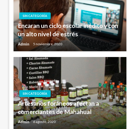
SIN CATEGORÍA
Encaran un ciclo escolar inédito y con
un alto nivel de estrés
Admin
5 noviembre, 2020
SIN CATEGORÍA
Artesanos foráneos afectan a
comerciantes de Mahahual
Admin
6 agosto, 2020