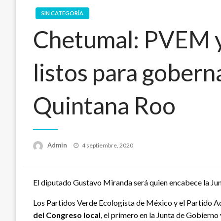
SIN CATEGORÍA
Chetumal: PVEM y
listos para gobern
Quintana Roo
Publicado
Admin
4 septiembre, 2020
en
El diputado Gustavo Miranda será quien encabece la Jun
Los Partidos Verde Ecologista de México y el Partido 
del Congreso local
, el primero en la Junta de Gobierno