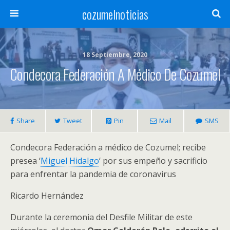
cozumelnoticias
18 Septiembre, 2020
Condecora Federación A Médico De Cozumel
Share
Tweet
Pin
Mail
SMS
Condecora Federación a médico de Cozumel; recibe
presea ‘
Miguel Hidalgo
‘ por sus empeño y sacrificio
para enfrentar la pandemia de coronavirus
Ricardo Hernández
Durante la ceremonia del Desfile Militar de este