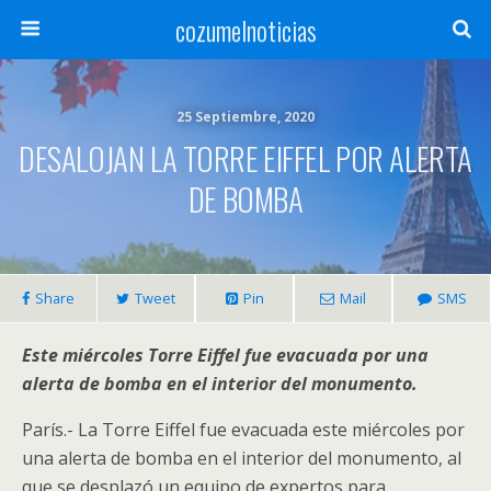
cozumelnoticias
25 Septiembre, 2020
DESALOJAN LA TORRE EIFFEL POR ALERTA
DE BOMBA
Share
Tweet
Pin
Mail
SMS
Este miércoles Torre Eiffel fue evacuada por una
alerta de bomba en el interior del monumento.
París.- La Torre Eiffel fue evacuada este miércoles por
una alerta de bomba en el interior del monumento, al
que se desplazó un equipo de expertos para