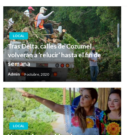
LOCAL
Tras Delta, calles de Cozumel
volverán a ‘relucir’ hasta el fin de
semana
Admin
9 octubre, 2020
LOCAL