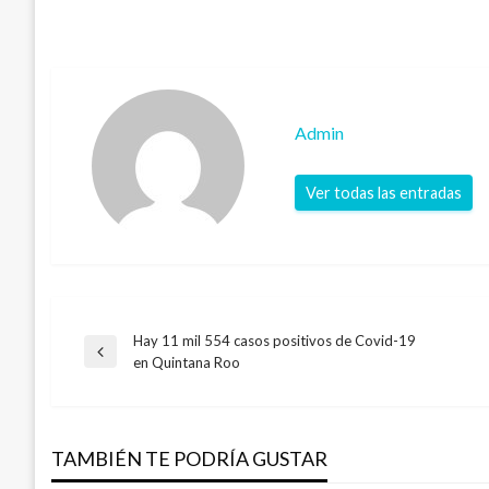
Admin
Ver todas las entradas
Hay 11 mil 554 casos positivos de Covid-19
Navegación
Entrada
en Quintana Roo
anterior
de
TAMBIÉN TE PODRÍA GUSTAR
entradas