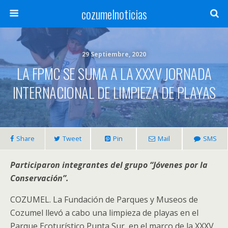
cozumelnoticias
29 Septiembre, 2020
LA FPMC SE SUMA A LA XXXV JORNADA
INTERNACIONAL DE LIMPIEZA DE PLAYAS
Share
Tweet
Pin
Mail
SMS
Participaron integrantes del grupo “Jóvenes por la
Conservación”.
COZUMEL. La Fundación de Parques y Museos de
Cozumel llevó a cabo una limpieza de playas en el
Parque Ecoturístico Punta Sur, en el marco de la XXXV