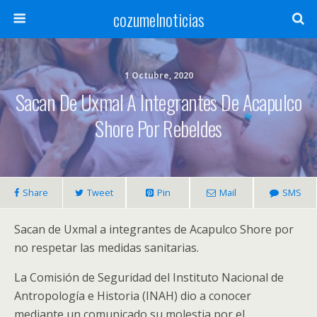
cozumelnoticias
1 Octubre, 2020
Sacan De Uxmal A Integrantes De Acapulco
Shore Por Rebeldes
Share
Tweet
Pin
Mail
SMS
Sacan de Uxmal a integrantes de Acapulco Shore por
no respetar las medidas sanitarias.
La Comisión de Seguridad del Instituto Nacional de
Antropología e Historia (INAH) dio a conocer
mediante un comunicado su molestia por el