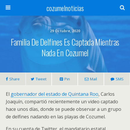
cozumelnoticias
29 Octubre, 2020
Familia De Delfines Es Captada Mientras
Nada En Cozumel
Share
Tweet
Pin
Mail
SMS
El
gobernador del estado de Quintana Roo
, Carlos
Joaquín, compartió recientemente un video captado
hace unos días, donde se puede observar a un grupo
de delfines nadando en las playas de Cozumel.
En su cuenta de Twitter, el mandatario estatal