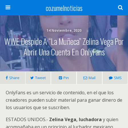
cozumelnoticias
14 Noviembre, 2020
WWE Despide A “La Muñeca” Zelina Vega Por
Abrir Una Cuenta En OnlyFans
Share
Tweet
Pin
Mail
SMS
OnlyFans es un servicio de contenido, en el que los
creadores pueden subir material para ganar dinero de
los usuarios que se suscriben.
ESTADOS UNIDOS.-
Zelina Vega, luchadora
y quien
acompañaba en un principio al luchador mexicano