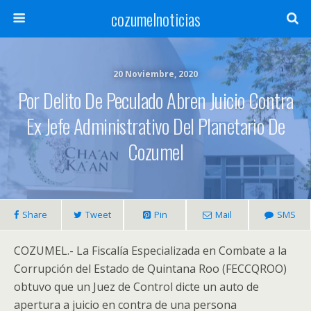
cozumelnoticias
20 Noviembre, 2020
Por Delito De Peculado Abren Juicio Contra
Ex Jefe Administrativo Del Planetario De
Cozumel
Share
Tweet
Pin
Mail
SMS
COZUMEL.- La Fiscalía Especializada en Combate a la
Corrupción del Estado de Quintana Roo (FECCQROO)
obtuvo que un Juez de Control dicte un auto de
apertura a juicio en contra de una persona