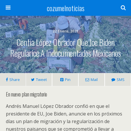
cozumelnoticias
22 Enero, 2021
Confía López Obrador Que Joe Biden
Regularice A Indocumentados Mexicanos
Share
Tweet
Pin
Mail
SMS
En nuevo plan migratorio
Andrés Manuel López Obrador confió en que el
presidente de EU, Joe Biden, anuncie en los próximos
días un plan de migración y la regularización de
nuestros paisanos que se comprometió a llevar a