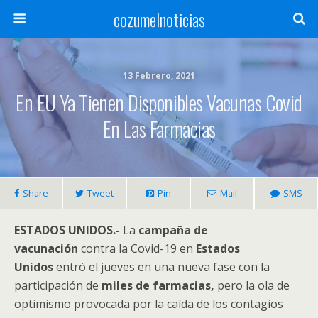
cozumelnoticias
13 Febrero, 2021
En EU Ya Tienen Disponibles Vacunas Covid
En Las Farmacias
Share
Tweet
Pin
Mail
SMS
ESTADOS UNIDOS.-
La
campaña de
vacunación
contra la Covid-19 en
Estados
Unidos
entró el jueves en una nueva fase con la
participación de
miles de farmacias,
pero la ola de
optimismo provocada por la caída de los contagios