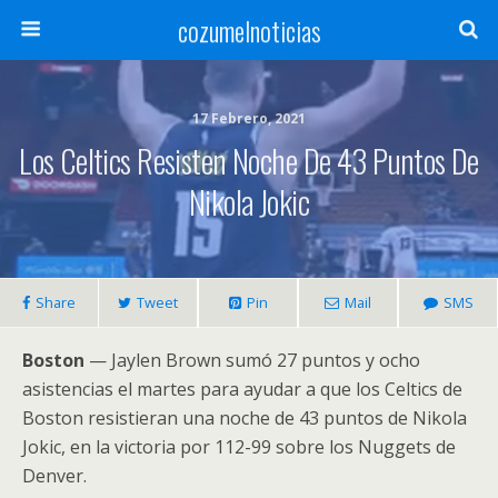
cozumelnoticias
17 Febrero, 2021
Los Celtics Resisten Noche De 43 Puntos De
Nikola Jokic
Share
Tweet
Pin
Mail
SMS
Boston
— Jaylen Brown sumó 27 puntos y ocho
asistencias el martes para ayudar a que los Celtics de
Boston resistieran una noche de 43 puntos de Nikola
Jokic, en la victoria por 112-99 sobre los Nuggets de
Denver.