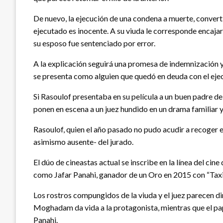
De nuevo, la ejecución de una condena a muerte, convertid
ejecutado es inocente. A su viuda le corresponde encajar 
su esposo fue sentenciado por error.
A la explicación seguirá una promesa de indemnización y
se presenta como alguien que quedó en deuda con el eje
Si Rasoulof presentaba en su película a un buen padre 
ponen en escena a un juez hundido en un drama familiar 
Rasoulof, quien el año pasado no pudo acudir a recoger 
asimismo ausente- del jurado.
El dúo de cineastas actual se inscribe en la línea del cine
como Jafar Panahi, ganador de un Oro en 2015 con “Taxi
Los rostros compungidos de la viuda y el juez parecen di
Moghadam da vida a la protagonista, mientras que el pap
Panahi.