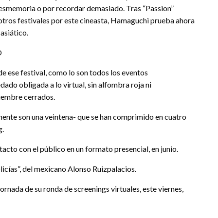
esmemoria o por recordar demasiado. Tras “Passion”
n otros festivales por este cineasta, Hamaguchi prueba ahora
asiático.
O
a de ese festival, como lo son todos los eventos
ado obligada a lo virtual, sin alfombra roja ni
viembre cerrados.
lmente son una veintena- que se han comprimido en cuatro
g.
acto con el público en un formato presencial, en junio.
icías”, del mexicano Alonso Ruizpalacios.
jornada de su ronda de screenings virtuales, este viernes,