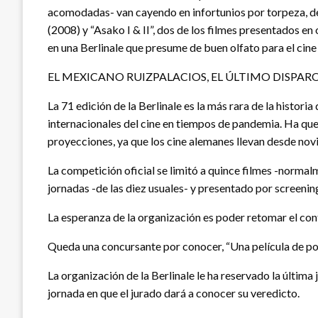
acomodadas- van cayendo en infortunios por torpeza, d
(2008) y “Asako I & II”, dos de los filmes presentados e
en una Berlinale que presume de buen olfato para el cine 
EL MEXICANO RUIZPALACIOS, EL ÚLTIMO DISPAR
La 71 edición de la Berlinale es la más rara de la histori
internacionales del cine en tiempos de pandemia. Ha qued
proyecciones, ya que los cine alemanes llevan desde no
La competición oficial se limitó a quince filmes -norma
jornadas -de las diez usuales- y presentado por screenin
La esperanza de la organización es poder retomar el cont
Queda una concursante por conocer, “Una película de pol
La organización de la Berlinale le ha reservado la última 
jornada en que el jurado dará a conocer su veredicto.