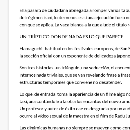
Ella pasará de ciudadana abnegada a romper varios tabús
del régimen iraní, lo de menos es si una ejecución fue o no
con que se aplica. La vaca blanca a la que alude el título
UN TRÍPTICO DONDE NADA ES LO QUE PARECE
Hamaguchi -habitual en los festivales europeos, de San
la sección oficial con un exponente de delicadeza japone
Son tres historias -un triángulo, una seducción, el encu
internos nada triviales, que se van revelando frase a fra
estructuras temporales que conviene no desatender.
Lo que, de entrada, toma la apariencia de un filme algo ño
taxi, una contándole a la otra los encantos del nuevo amo
Un profesor y autor de éxito cae en desgracia por un aud
ocurre al vídeo sexual de la maestra en el film de Radu Ju
Las dinámicas humanas no siempre se mueven como corr