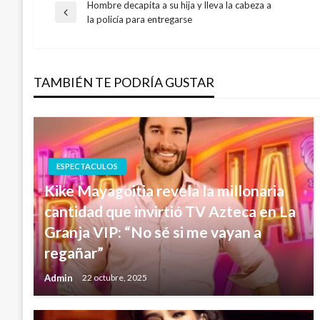
Hombre decapita a su hija y lleva la cabeza a
Navegación
Entrada
la policía para entregarse
anterior
de
TAMBIÉN TE PODRÍA GUSTAR
entradas
ESPECTACULOS
Kike Mayagoitia revela la millonaria
cantidad que invirtió TV Azteca en La
Granja VIP: “No sé si me vayan a
regañar”
Admin
22 octubre, 2025