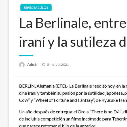
ESPECTACULOS
La Berlinale, entre
iraní y la sutilez
Publicado
Admin
5 marzo, 2021
en
BERLÍN, Alemania (EFE).- La Berlinale reeditó hoy, en la r
cine iraní y también su pasión por la sutilidad japonesa,
Cow” y “Wheel of Fortune and Fantasy”, de Ryusuke Ha
Un año después de entregar el Oro a “There is no Evil”, d
de incluir a competición un filme incómodo para Tehe
que parece retomar el hilo de la anterior.