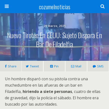
cozumelnoticias
29 Marzo, 2021
Nuevo Tiroteo En EEUU: Sujeto Dispara En
Bar De Filadelfia
Share
Tweet
Pin
Mail
SMS
Un hombre disparó con su pistola contra una
muchedumbre en las afueras de un bar en
Filadelfia,
hiriendo a siete personas
, cuatro de ellas
de gravedad, dijo la policía el sábado. El hombre era
buscado por las autoridades.