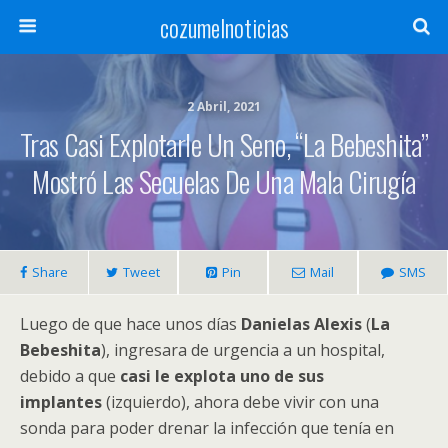
cozumelnoticias
2 Abril, 2021
Tras Casi Explotarle Un Seno, “La Bebeshita”
Mostró Las Secuelas De Una Mala Cirugía
Share
Tweet
Pin
Mail
SMS
Luego de que hace unos días
Danielas Alexis
(
La
Bebeshita
), ingresara de urgencia a un hospital,
debido a que
casi le explota uno de sus
implantes
(izquierdo), ahora debe vivir con una
sonda para poder drenar la infección que tenía en