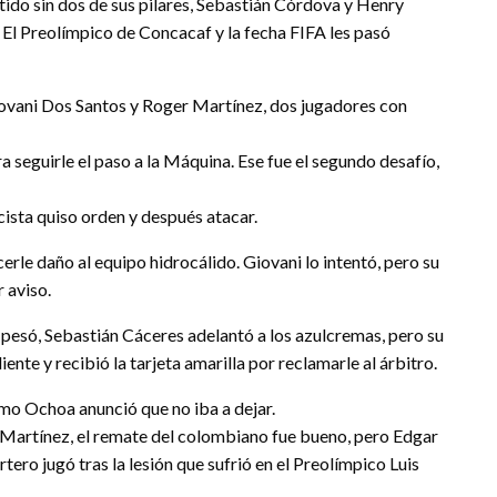
rtido sin dos de sus pilares, Sebastián Córdova y Henry
 El Preolímpico de Concacaf y la fecha FIFA les pasó
Giovani Dos Santos y Roger Martínez, dos jugadores con
a seguirle el paso a la Máquina. Ese fue el segundo desafío,
ista quiso orden y después atacar.
le daño al equipo hidrocálido. Giovani lo intentó, pero su
r aviso.
 pesó, Sebastián Cáceres adelantó a los azulcremas, pero su
ente y recibió la tarjeta amarilla por reclamarle al árbitro.
emo Ochoa anunció que no iba a dejar.
artínez, el remate del colombiano fue bueno, pero Edgar
ero jugó tras la lesión que sufrió en el Preolímpico Luis