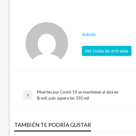
Admin
Ver todas las entradas
Muertes por Covid-19 se mantienen al alza en
Navegación
Entrada
Brasil; país supera las 330 mil
anterior
de
TAMBIÉN TE PODRÍA GUSTAR
entradas