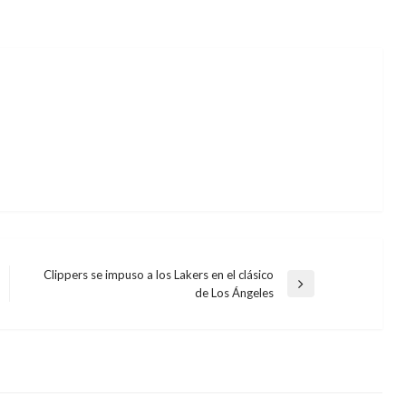
Clippers se impuso a los Lakers en el clásico
Entrada
de Los Ángeles
siguiente