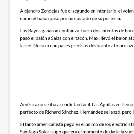
Alejandro Zendejas fue el segundo en intentarlo, el volan
cómo el balón pasó por un costado de su portería.
Los Rayos ganaron confianza, fuero dos intentos de hacer 
pasó el balón a Salas con el tacón, Maxi llevó el balón al
la red. Necaxa con pases precisos desbarató al muro az
América no se iba a rendir tan fácil. Las Águilas en tiem
perfecto de Richard Sánchez. Hernández se lanzó, pero l
El tanto americanista pegó en el ánimo de los electricist
Santiago Solari supo que era el momento de darle la vuelt