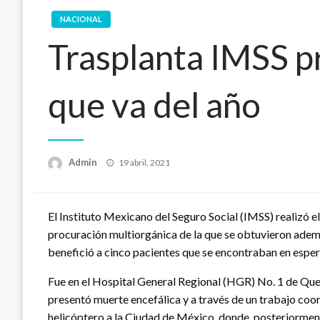
NACIONAL
Trasplanta IMSS p
que va del año
Publicado
Admin
19 abril, 2021
en
El Instituto Mexicano del Seguro Social (IMSS) realizó e
procuración multiorgánica de la que se obtuvieron además
benefició a cinco pacientes que se encontraban en esper
Fue en el Hospital General Regional (HGR) No. 1 de Que
presentó muerte encefálica y a través de un trabajo coor
helicóptero a la Ciudad de México, donde posteriormente