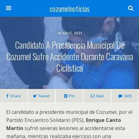
cozumelnoticias
26 Abril, 2021
Candidato A Presidencia Municipal De
Cozumel Sufre Accidente Durante Caravana
Ciclística
Share
Tweet
Pin
Mail
SMS
El candidato a presidente municipal de Cozumel, por el
Partido Encuentro Solidario (PES),
Enrique Canto
Martín
sufrió severas lesiones al accidentarse esta
mañana, mientras realizaba ejercicio con una