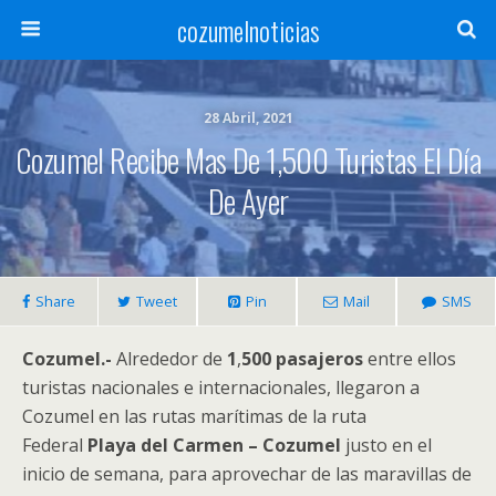
cozumelnoticias
28 Abril, 2021
Cozumel Recibe Mas De 1,500 Turistas El Día
De Ayer
Share
Tweet
Pin
Mail
SMS
Cozumel.-
Alrededor de
1
,
500 pasajeros
entre ellos
turistas nacionales e internacionales, llegaron a
Cozumel en las rutas marítimas de la ruta
Federal
Playa del Carmen – Cozumel
justo en el
inicio de semana, para aprovechar de las maravillas de