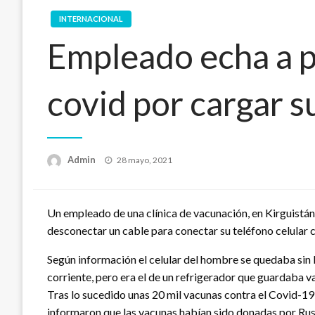
INTERNACIONAL
Empleado echa a 
covid por cargar s
Publicado
Admin
28 mayo, 2021
en
Un empleado de una clínica de vacunación, en Kirguistán
desconectar un cable para conectar su teléfono celular 
Según información el celular del hombre se quedaba sin 
corriente, pero era el de un refrigerador que guardaba v
Tras lo sucedido unas 20 mil vacunas contra el Covid-19
informaron que las vacunas habían sido donadas por Rusi