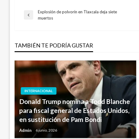
Explosión de polvorín en Tlaxcala deja siete
Navegación
Entrada
muertos
anterior
de
TAMBIÉN TE PODRÍA GUSTAR
entradas
INTERNACIONAL
Donald Trump nomina a Todd Blanche
para fiscal general de Estados Unidos,
en sustitución de Pam Bondi
Admin
6 junio, 2026