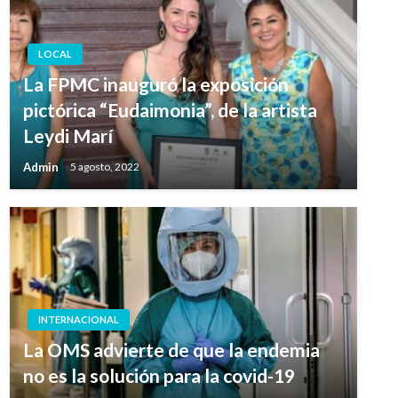
LOCAL
La FPMC inauguró la exposición
pictórica “Eudaimonia”, de la artista
Leydi Marí
Admin
5 agosto, 2022
INTERNACIONAL
La OMS advierte de que la endemia
no es la solución para la covid-19