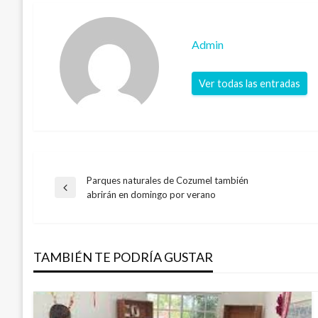
Admin
Ver todas las entradas
Parques naturales de Cozumel también
Navegación
Entrada
abrirán en domingo por verano
anterior
de
TAMBIÉN TE PODRÍA GUSTAR
entradas