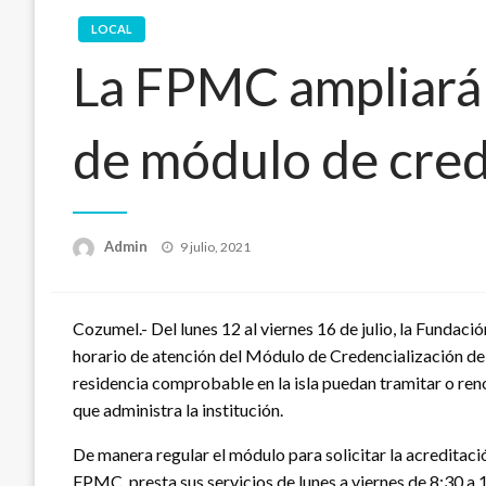
LOCAL
La FPMC ampliará 
de módulo de cred
Publicado
Admin
9 julio, 2021
en
Cozumel.- Del lunes 12 al viernes 16 de julio, la Fund
horario de atención del Módulo de Credencialización de l
residencia comprobable en la isla puedan tramitar o renov
que administra la institución.
De manera regular el módulo para solicitar la acreditació
FPMC, presta sus servicios de lunes a viernes de 8:30 a 