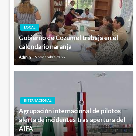
LOCAL
Gobierno de Cozumel trabaja en el
calendario naranja
Admin
5 noviembre, 2022
INTERNACIONAL
Agrupación internacional de pilotos
alerta de incidentes tras apertura del
AIFA