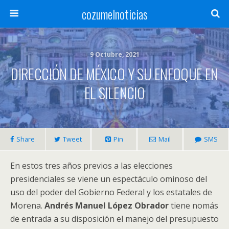
cozumelnoticias
9 Octubre, 2021
DIRECCIÓN DE MÉXICO Y SU ENFOQUE EN
EL SILENCIO
Share
Tweet
Pin
Mail
SMS
En estos tres años previos a las elecciones
presidenciales se viene un espectáculo ominoso del
uso del poder del Gobierno Federal y los estatales de
Morena.
Andrés Manuel López Obrador
tiene nomás
de entrada a su disposición el manejo del presupuesto