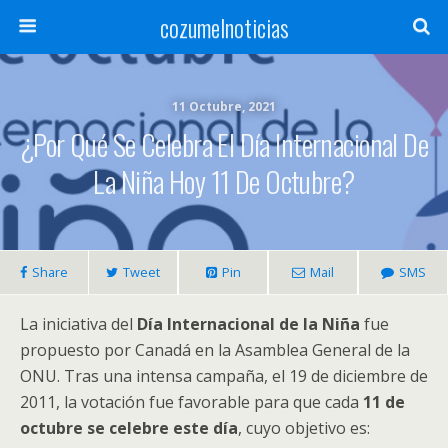
cozumelnoticias
11 Octubre, 2021
¿Por Qué Se Celebra El Día Internacional De
La Niña Hoy 11 De Octubre?
Share
Tweet
Pin
Mail
SMS
La iniciativa del
Día Internacional de la Niña
fue
propuesto por Canadá en la Asamblea General de la
ONU. Tras una intensa campaña, el 19 de diciembre de
2011, la votación fue favorable para que cada
11 de
octubre se celebre este día
, cuyo objetivo es: