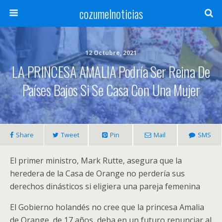
cozumelnoticias
12 Octubre, 2021
LA PRINCESA AMALIA Podría Ser Reina De
Países Bajos Si Se Casa Con Una Mujer
Share
Tweet
Pin
Mail
SMS
El primer ministro, Mark Rutte, asegura que la
heredera de la Casa de Orange no perdería sus
derechos dinásticos si eligiera una pareja femenina
El Gobierno holandés no cree que la princesa Amalia
de Orange, de 17 años, deba en un futuro renunciar al