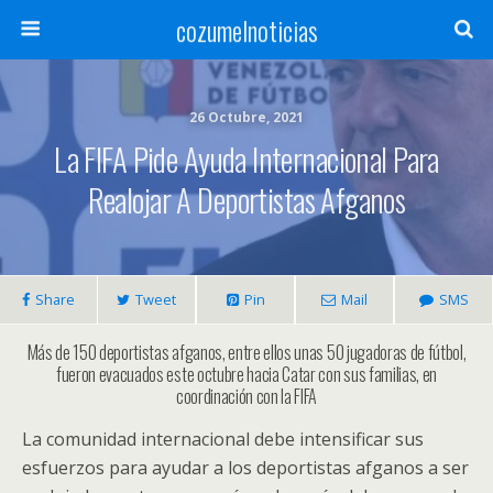
cozumelnoticias
26 Octubre, 2021
La FIFA Pide Ayuda Internacional Para
Realojar A Deportistas Afganos
Share
Tweet
Pin
Mail
SMS
Más de 150 deportistas afganos, entre ellos unas 50 jugadoras de fútbol,
fueron evacuados este octubre hacia Catar con sus familias, en
coordinación con la FIFA
La comunidad internacional debe intensificar sus
esfuerzos para ayudar a los deportistas afganos a ser