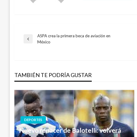
ASPA crea la primera beca de aviación en
Navegación
Entrada
México
anterior
de
entradas
TAMBIÉN TE PODRÍA GUSTAR
DEPORTES
Nuevo renacer de Balotelli: volverá