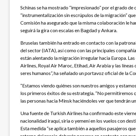
Schinas se ha mostrado “impresionado” por el grado de 
“instrumentalización sin escrúpulos de la migración” que
Comisión ha asegurado que la misma colaboración le han
seguirá la gira con escalas en Bagdad y Ankara.
Bruselas también ha entrado en contacto con la patronal 
del sector (IATA), así como con las principales compañí
están alentando la migración irregular hacia Europa. La
Airlines, Royal Air Maroc, Etihad, Air Arabia y las línea
seres humanos”, ha señalado un portavoz oficial de la Co
“Estamos viendo quiénes son nuestros amigos y estamo
los primeros éxitos de su estrategia. “No permitiremos q
las personas hacia Minsk haciéndoles ver que tendrán un
Una fuente de Turkish Airlines ha confirmado este viern
nacionalidad iraquí, siria o yemení en los vuelos con de
Esta medida “se aplica también a aquellos pasajeros que 
retorno del precio deberán ponerse en contacto con nues