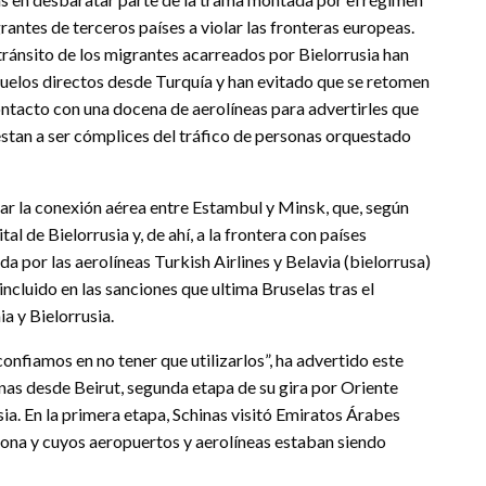
ntes de terceros países a violar las fronteras europeas.
tránsito de los migrantes acarreados por Bielorrusia han
vuelos directos desde Turquía y han evitado que se retomen
ontacto con una docena de aerolíneas para advertirles que
prestan a ser cómplices del tráfico de personas orquestado
izar la conexión aérea entre Estambul y Minsk, que, según
al de Bielorrusia y, de ahí, a la frontera con países
 por las aerolíneas Turkish Airlines y Belavia (bielorrusa)
ncluido en las sanciones que ultima Bruselas tras el
a y Bielorrusia.
fiamos en no tener que utilizarlos”, ha advertido este
nas desde Beirut, segunda etapa de su gira por Oriente
sia. En la primera etapa, Schinas visitó Emiratos Árabes
 zona y cuyos aeropuertos y aerolíneas estaban siendo