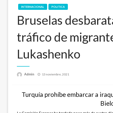
INTERNACIONAL
POLITICA
Bruselas desbarata
tráfico de migran
Lukashenko
Publicado
Admin
13 noviembre, 2021
en
Turquía prohíbe embarcar a iraquí
Biel
La Comisión Europea ha tardado poco más de cuatro día