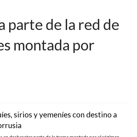
 parte de la red de
tes montada por
es, sirios y yemeníes con destino a
orrusia
s en desbaratar parte de la trama montada por el régimen