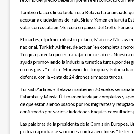
También la aerolínea bielorrusa Belavia ha anunciado que
aceptar a ciudadanos de Irak, Siria y Yemen en la ruta E
volar con escala en Moscú o en países del Golfo Pérsic
El martes, el primer ministro polaco, Mateusz Morawiecki
nacional, Turkish Airlines, de actuar “en completa sincro
Turquía parecía querer trabajar con nosotros. Nuestra 
ayuda promoviendo la industria turística turca, por desgr
no nos gusta”, criticó Morawiecki. Turquía y Polonia ha
defensa, con la venta de 24 drones armados turcos.
Turkish Airlines y Belavia mantienen 20 vuelos semanal
Estambul y Minsk. Últimamente viajan completos y apen
de que están siendo usados por los migrantes y refugiad
confirmado por varios ciudadanos iraquíes consultados p
Las palabras de la presidenta de la Comisión Europea, Ur
podrían aprobarse sanciones contra aerolíneas “de terce