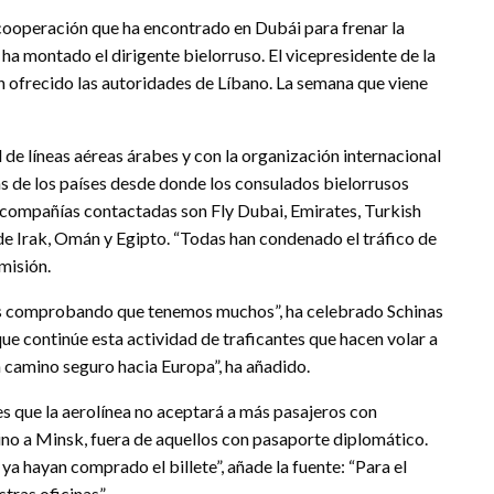
cooperación que ha encontrado en Dubái para frenar la
 ha montado el dirigente bielorruso. El vicepresidente de la
 ofrecido las autoridades de Líbano. La semana que viene
de líneas aéreas árabes y con la organización internacional
as de los países desde donde los consulados bielorrusos
s compañías contactadas son Fly Dubai, Emirates, Turkish
s de Irak, Omán y Egipto. “Todas han condenado el tráfico de
misión.
s comprobando que tenemos muchos”, ha celebrado Schinas
ue continúe esta actividad de traficantes que hacen volar a
 camino seguro hacia Europa”, ha añadido.
es que la aerolínea no aceptará a más pasajeros con
stino a Minsk, fuera de aquellos con pasaporte diplomático.
ya hayan comprado el billete”, añade la fuente: “Para el
tras oficinas”.