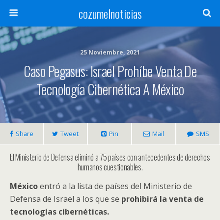
cozumelnoticias
25 Noviembre, 2021
Caso Pegasus: Israel Prohíbe Venta De
Tecnología Cibernética A México
Share
Tweet
Pin
Mail
SMS
El Ministerio de Defensa eliminó a 75 países con antecedentes de derechos
humanos cuestionables.
México
entró a la lista de países del Ministerio de
Defensa de Israel a los que se
prohibirá la venta de
tecnologías cibernéticas.