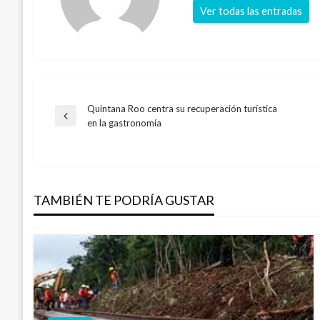
Ver todas las entradas
Quintana Roo centra su recuperación turística
Navegación
Entrada
en la gastronomía
anterior
de
entradas
TAMBIÉN TE PODRÍA GUSTAR