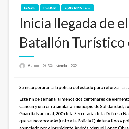
LOCAL
POLICIA
QUINTANA ROO
Inicia llegada de 
Batallón Turístic
Publicado
Admin
30 noviembre, 2021
en
Se incorporarán a la policía del estado para reforzar la
Este fin de semana, al menos dos centenares de elementos
Cancún y una cifra similar al municipio de Solidaridad; s
Guardia Nacional, 200 de la Secretaría de la Defensa Nac
que se incorporarán junto a la Policía Quintana Roo y pol
anunciado por el presidente Andrés Manuel López Obrador