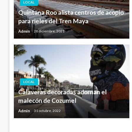
LOCAL
Quintana Roo alista centros de acopio
para rieles del Tren Maya
Admin
28 diciembre, 2021
LOCAL
Calaveras decoradas adornan el
malecón de Cozumel
Admin
31 octubre, 2022