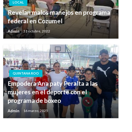
LOCAL
Revelan malos manejos en programa
federal en Cozumel
Admin
31 octubre, 2022
QUINTANA ROO
Empodera Ana paty Peralta a las
mujeres en el deporte con el
programa de boxeo
Admin
16 marzo, 2025