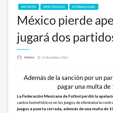
DEPORTES
ESPECTACULOS
INTERNACIONAL
México pierde ape
jugará dos partido
Publicado
Admin
21 diciembre, 2021
en
Además de la sanción por un par
pagar una multa de 
La Federación Mexicana de Futbol perdió la apelaci
cantos homofóbicos en los juegos de eliminatoria cont
juegos a puerta cerrada, además de una multa de 10