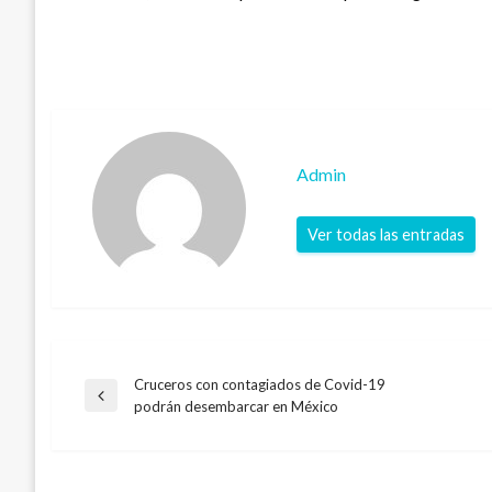
Admin
Ver todas las entradas
Cruceros con contagiados de Covid-19
Navegación
Entrada
podrán desembarcar en México
anterior
de