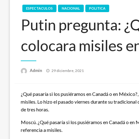
ESPECTACULOS
NACIONAL
POLITICA
Putin pregunta: ¿Q
colocara misiles 
Publicado
Admin
29 diciembre, 2021
en
¿Qué pasaría si los pusiéramos en Canadá o en México?, 
misiles. Lo hizo el pasado viernes durante su tradiciona
de tres horas.
Moscú. ¿Qué pasaría si los pusiéramos en Canadá o en M
referencia a misiles.