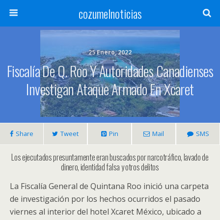
cozumelnoticias
25 Enero, 2022
Fiscalía De Q. Roo Y Autoridades Canadienses
Investigan Ataque Armado En Xcaret
Share
Tweet
Pin
Mail
SMS
Los ejecutados presuntamente eran buscados por narcotráfico, lavado de
dinero, identidad falsa y otros delitos
La Fiscalía General de Quintana Roo inició una carpeta
de investigación por los hechos ocurridos el pasado
viernes al interior del hotel Xcaret México, ubicado a