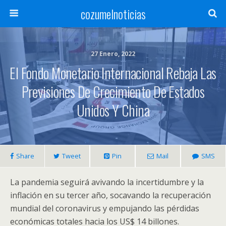
cozumelnoticias
27 Enero, 2022
El Fondo Monetario Internacional Rebaja Las
Previsiones De Crecimiento De Estados
Unidos Y China
Share
Tweet
Pin
Mail
SMS
La pandemia seguirá avivando la incertidumbre y la
inflación en su tercer año, socavando la recuperación
mundial del coronavirus y empujando las pérdidas
económicas totales hacia los US$ 14 billones.