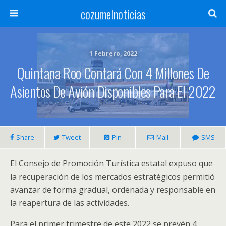
cozumelnoticias
1 Febrero, 2022
Quintana Roo Contará Con 4 Millones De
Asientos De Avión Disponibles Para El 2022
Share
Tweet
Pin
Mail
SMS
El Consejo de Promoción Turística estatal expuso que
la recuperación de los mercados estratégicos permitió
avanzar de forma gradual, ordenada y responsable en
la reapertura de las actividades.
Para el primer trimestre de este 2022 se prevén 4