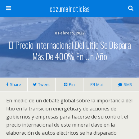
cozumelnoticias
8 Febrero, 2022
El Precio Internacional Del Litio Se Dispara
Más De 400% En Un Año
Share
Tweet
Pin
Mail
SMS
En medio de un debate global sobre la importancia del
litio en la transición energética y de acciones de
gobiernos y empresas para hacerse de su control, el
precio internacional de este mineral clave en la
elaboración de autos eléctricos se ha disparado