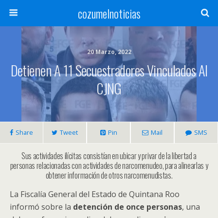
cozumelnoticias
20 Marzo, 2022
Detienen A 11 Secuestradores Vinculados Al
CJNG
Share
Tweet
Pin
Mail
SMS
Sus actividades ilícitas consistían en ubicar y privar de la libertad a
personas relacionadas con actividades de narcomenudeo, para alinearlas y
obtener información de otros narcomenudistas.
La Fiscalía General del Estado de Quintana Roo
informó sobre la
detención de once personas
, una