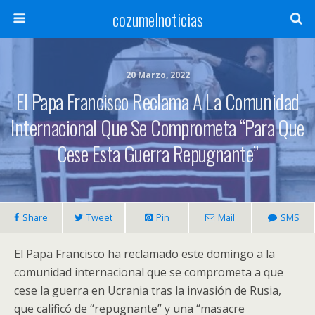
cozumelnoticias
20 Marzo, 2022
El Papa Francisco Reclama A La Comunidad
Internacional Que Se Comprometa “para Que
Cese Esta Guerra Repugnante”
Share
Tweet
Pin
Mail
SMS
El Papa Francisco ha reclamado este domingo a la
comunidad internacional que se comprometa a que
cese la guerra en Ucrania tras la invasión de Rusia,
que calificó de “repugnante” y una “masacre