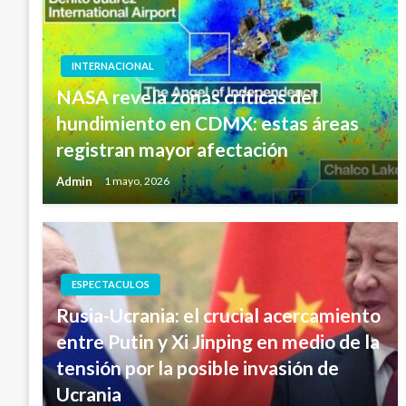
INTERNACIONAL
NASA revela zonas críticas del
hundimiento en CDMX: estas áreas
registran mayor afectación
Admin
1 mayo, 2026
ESPECTACULOS
Rusia-Ucrania: el crucial acercamiento
entre Putin y Xi Jinping en medio de la
tensión por la posible invasión de
Ucrania