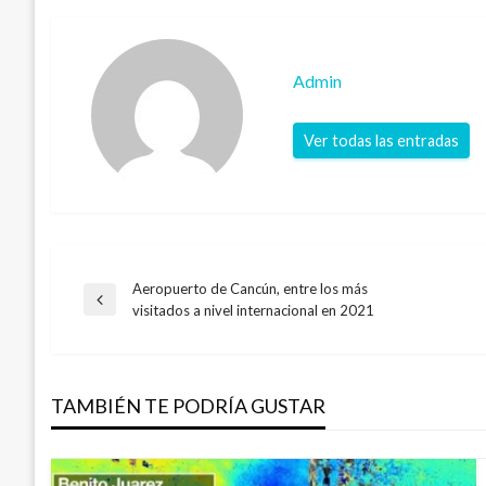
Admin
Ver todas las entradas
Aeropuerto de Cancún, entre los más
Navegación
Entrada
visitados a nivel internacional en 2021
anterior
de
TAMBIÉN TE PODRÍA GUSTAR
entradas