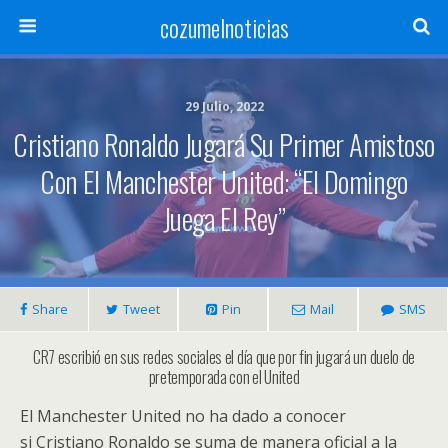
cozumelnoticias
29 Julio, 2022
Cristiano Ronaldo Jugará Su Primer Amistoso
Con El Manchester United: “El Domingo
Juega El Rey”
Share
Tweet
Pin
Mail
SMS
CR7 escribió en sus redes sociales el día que por fin jugará un duelo de
pretemporada con el United
El Manchester United no ha dado a conocer
si Cristiano Ronaldo se suma de manera oficial a la