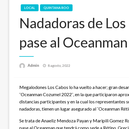
LOCAL
QUINTANA ROO
Nadadoras de Los
pase al Oceanman
Publicado
Admin
8 agosto, 2022
en
Megalodones Los Cabos lo ha vuelto a hacer; gran desarr
¨Oceanman Cozumel 2022¨, en la que participaron apro
distancias participantes y en la cual los representantes 
nadadoras, tienen un lugar asegurado al ¨Oceanman Réti
Se trata de Anaeliz Mendoza Payan y Maripili Gomez Roj
pase al Oceanman que tendrá como sede a Rétino, Grecia,