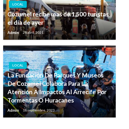
LOCAL
Cozumel recibe mas de 1,500 turistas
el día de ayer
Admin
28 abril, 2021
LOCAL
La Fundación De Parques Y Museos
De Cozumel Colabora Para La
Atención A Impactos Al Arrecife Por
Tormentas O Huracanes
Admin
18 septiembre, 2023