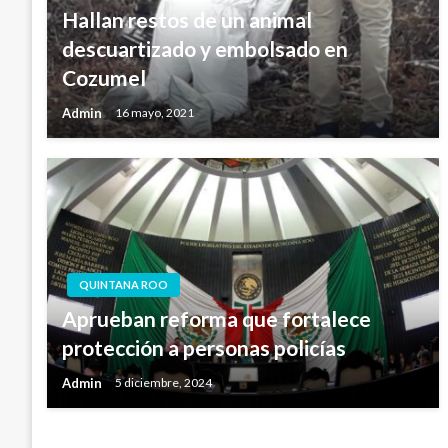
Hallan restos de un animal
descuartizado y embolsado en
Cozumel
Admin
16 mayo, 2021
QUINTANA ROO
Aprueban reforma que fortalece
protección a personas policías
Admin
5 diciembre, 2024