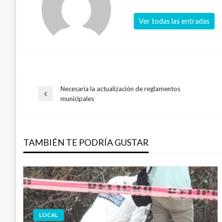
Ver todas las entradas
Necesaria la actualización de reglamentos
Navegación
Entrada
municipales
anterior
de
TAMBIÉN TE PODRÍA GUSTAR
entradas
LOCAL