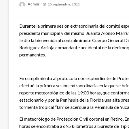
Publicado
Admin
25 septiembre, 2022
en
Durante la primera sesión extraordinaria del comité es
presidenta municipal y del mismo, Juanita Alonso Marru
le dio la bienvenida al contralmirante Cuerpo General
Rodríguez Arrioja comandante accidental de la decimoqu
permanentes.
En cumplimiento al protocolo correspondiente de Protecc
efectuó la primera sesión extraordinaria en la que se bri
reporte meteorológico de las 19:00 horas, que conforme a
estacionario y por la Península de la Florida una alta pre
tormenta tropical “Ian” se acerque a la Península de Yuca
El meteorólogo de Protección Civil coronel en Retiro, En
horas se encontraba a 695 kilómetros al Sureste de Tip Cu