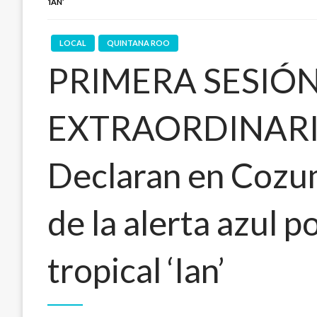
‘IAN’
LOCAL
QUINTANA ROO
PRIMERA SESIÓ
EXTRAORDINARI
Declaran en Cozum
de la alerta azul p
tropical ‘Ian’