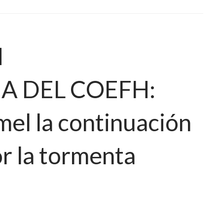
N
A DEL COEFH:
el la continuación
or la tormenta