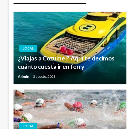
LOCAL
¿Viajas a Cozumel? Aquí te decimos
cuánto cuesta ir en ferry
Admin
3 agosto, 2023
LOCAL