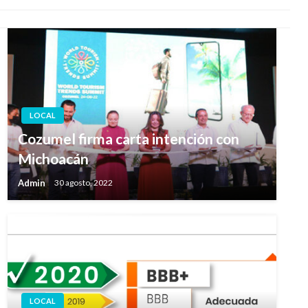
LOCAL
Cozumel firma carta intención con
Michoacán
Admin
30 agosto, 2022
LOCAL