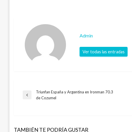
Admin
Ver todas las entradas
Triunfan España y Argentina en Ironman 70.3
Navegación
Entrada
de Cozumel
anterior
de
entradas
TAMBIÉN TE PODRÍA GUSTAR